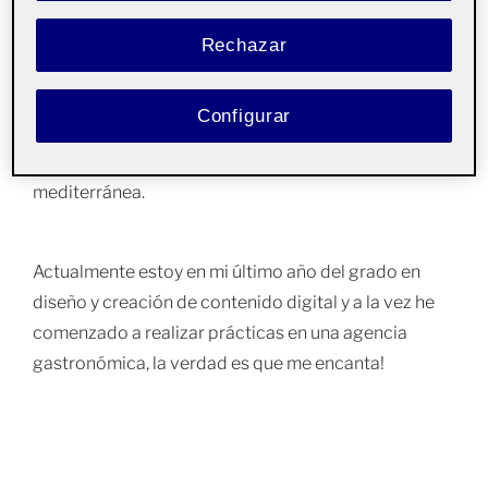
la forma de crear contenido para comunicar
Rechazar
visualmente mensajes específicos.
Configurar
Nací en Barcelona y sigo viviendo en Barcelona por
su clima, el estilo de vida único y la dieta
mediterránea.
Actualmente estoy en mi último año del grado en
diseño y creación de contenido digital y a la vez he
comenzado a realizar prácticas en una agencia
gastronómica, la verdad es que me encanta!