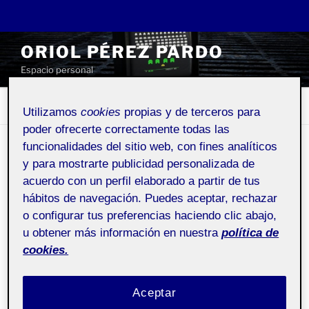
Saltar
ORIOL PÉREZ PARDO
al
Espacio personal
contenido
Menú
Utilizamos
cookies
propias y de terceros para
poder ofrecerte correctamente todas las
funcionalidades del sitio web, con fines analíticos
¿QUIÉN SOY?
y para mostrarte publicidad personalizada de
acuerdo con un perfil elaborado a partir de tus
hábitos de navegación. Puedes aceptar, rechazar
Pública
o configurar tus preferencias haciendo clic abajo,
u obtener más información en nuestra
política de
cookies.
Hola
!
Hola! Mi nombre es Oriol Pérez. A lo largo de
los años he ido descubriendo el mundo del diseño
Aceptar
gráfico y la verdad que me apasiona esta profesión,